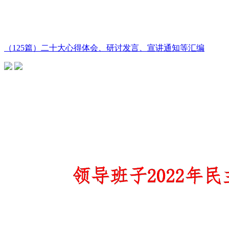
（125篇）二十大心得体会、研讨发言、宣讲通知等汇编