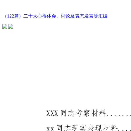
（122篇）二十大心得体会、讨论及表态发言等汇编