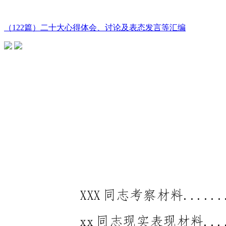
（122篇）二十大心得体会、讨论及表态发言等汇编