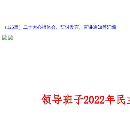
（125篇）二十大心得体会、研讨发言、宣讲通知等汇编