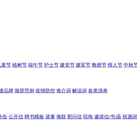
儿童节
植树节
端午节
护士节
建党节
建军节
教师节
情人节
中秋
建品牌
致辞范例
疫情防控
推介词
解说词
各类清单
讣告
公开信
聘书模板
请柬
挽联
慰问信
唁电
邀请信/书/函
祝酒词