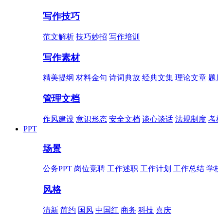
写作技巧
范文解析
技巧妙招
写作培训
写作素材
精美提纲
材料金句
诗词典故
经典文集
理论文章
题
管理文档
作风建设
意识形态
安全文档
谈心谈话
法规制度
考
PPT
场景
公务PPT
岗位竞聘
工作述职
工作计划
工作总结
学
风格
清新
简约
国风
中国红
商务
科技
喜庆