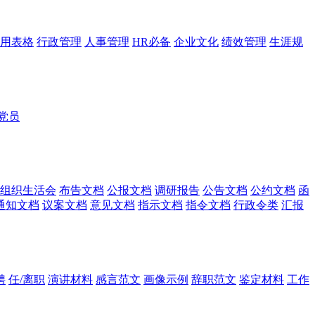
用表格
行政管理
人事管理
HR必备
企业文化
绩效管理
生涯规
党员
组织生活会
布告文档
公报文档
调研报告
公告文档
公约文档
函
通知文档
议案文档
意见文档
指示文档
指令文档
行政令类
汇报
聘
任/离职
演讲材料
感言范文
画像示例
辞职范文
鉴定材料
工作