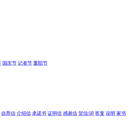
节
国庆节
记者节
重阳节
自荐信
介绍信
承诺书
证明信
感谢信
贺信/词
答复
说明
家书