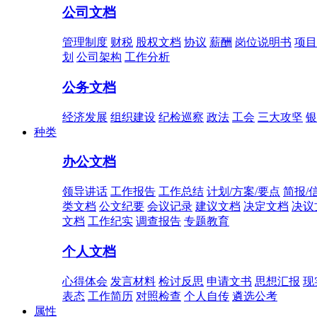
公司文档
管理制度
财税
股权文档
协议
薪酬
岗位说明书
项目
划
公司架构
工作分析
公务文档
经济发展
组织建设
纪检巡察
政法
工会
三大攻坚
银
种类
办公文档
领导讲话
工作报告
工作总结
计划/方案/要点
简报/
类文档
公文纪要
会议记录
建议文档
决定文档
决议
文档
工作纪实
调查报告
专题教育
个人文档
心得体会
发言材料
检讨反思
申请文书
思想汇报
现
表态
工作简历
对照检查
个人自传
遴选公考
属性