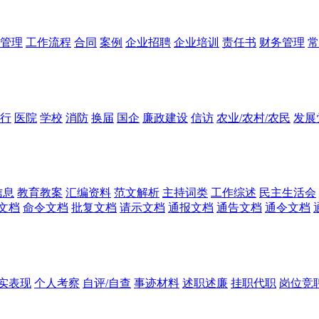
管理
工作流程
合同
案例
企业招聘
企业培训
责任书
财务管理
常
行
医院
学校
消防
换届
国企
廉政建设
信访
农业/农村/农民
发展
信息
教育教案
汇编资料
范文解析
主持词类
工作综述
民主生活会
文档
命令文档
批复文档
请示文档
通报文档
通告文档
通令文档
实表现
个人考察
自评/自查
事迹材料
述职述廉
挂职代职
岗位竞