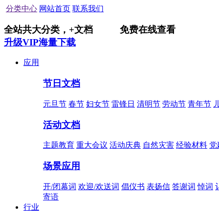
分类中心
网站首页
联系我们
全站共
大分类，
+
文档
免费在线查看
升级VIP海量下载
应用
节日文档
元旦节
春节
妇女节
雷锋日
清明节
劳动节
青年节
活动文档
主题教育
重大会议
活动庆典
自然灾害
经验材料
党
场景应用
开/闭幕词
欢迎/欢送词
倡仪书
表扬信
答谢词
悼词
寄语
行业