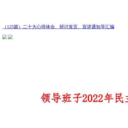
（125篇）二十大心得体会、研讨发言、宣讲通知等汇编