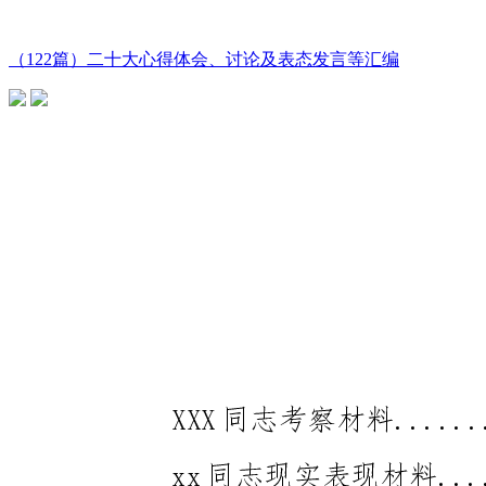
（122篇）二十大心得体会、讨论及表态发言等汇编