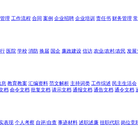
管理
工作流程
合同
案例
企业招聘
企业培训
责任书
财务管理
常
行
医院
学校
消防
换届
国企
廉政建设
信访
农业/农村/农民
发展
信息
教育教案
汇编资料
范文解析
主持词类
工作综述
民主生活会
文档
命令文档
批复文档
请示文档
通报文档
通告文档
通令文档
实表现
个人考察
自评/自查
事迹材料
述职述廉
挂职代职
岗位竞