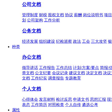
公司文档
管理制度
财税
股权文档
协议
薪酬
岗位说明书
项目
划
公司架构
工作分析
公务文档
经济发展
组织建设
纪检巡察
政法
工会
三大攻坚
银
种类
办公文档
领导讲话
工作报告
工作总结
计划/方案/要点
简报/
类文档
公文纪要
会议记录
建议文档
决定文档
决议
文档
工作纪实
调查报告
专题教育
个人文档
心得体会
发言材料
检讨反思
申请文书
思想汇报
现
表态
工作简历
对照检查
个人自传
遴选公考
属性