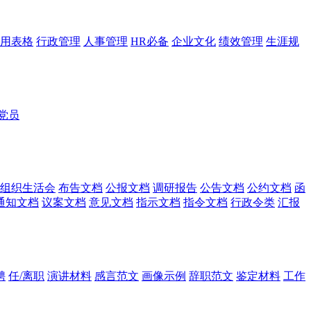
用表格
行政管理
人事管理
HR必备
企业文化
绩效管理
生涯规
党员
组织生活会
布告文档
公报文档
调研报告
公告文档
公约文档
函
通知文档
议案文档
意见文档
指示文档
指令文档
行政令类
汇报
聘
任/离职
演讲材料
感言范文
画像示例
辞职范文
鉴定材料
工作