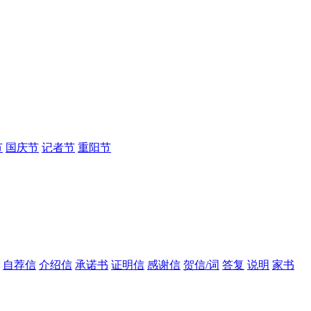
节
国庆节
记者节
重阳节
自荐信
介绍信
承诺书
证明信
感谢信
贺信/词
答复
说明
家书