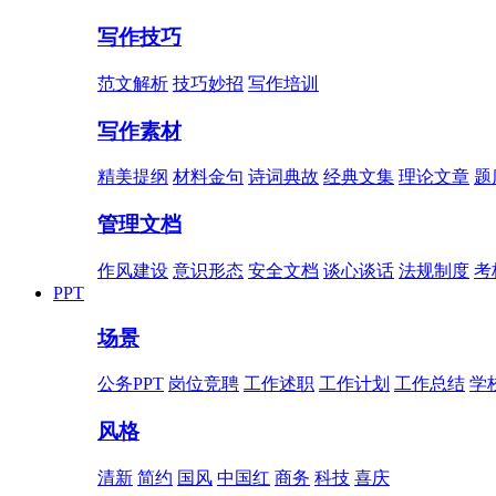
写作技巧
范文解析
技巧妙招
写作培训
写作素材
精美提纲
材料金句
诗词典故
经典文集
理论文章
题
管理文档
作风建设
意识形态
安全文档
谈心谈话
法规制度
考
PPT
场景
公务PPT
岗位竞聘
工作述职
工作计划
工作总结
学
风格
清新
简约
国风
中国红
商务
科技
喜庆