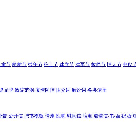
儿童节
植树节
端午节
护士节
建党节
建军节
教师节
情人节
中秋
建品牌
致辞范例
疫情防控
推介词
解说词
各类清单
讣告
公开信
聘书模板
请柬
挽联
慰问信
唁电
邀请信/书/函
祝酒词