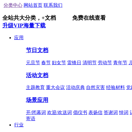
分类中心
网站首页
联系我们
全站共
大分类，
+
文档
免费在线查看
升级VIP海量下载
应用
节日文档
元旦节
春节
妇女节
雷锋日
清明节
劳动节
青年节
活动文档
主题教育
重大会议
活动庆典
自然灾害
经验材料
党
场景应用
开/闭幕词
欢迎/欢送词
倡仪书
表扬信
答谢词
悼词
寄语
行业