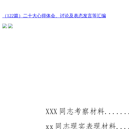
（122篇）二十大心得体会、讨论及表态发言等汇编