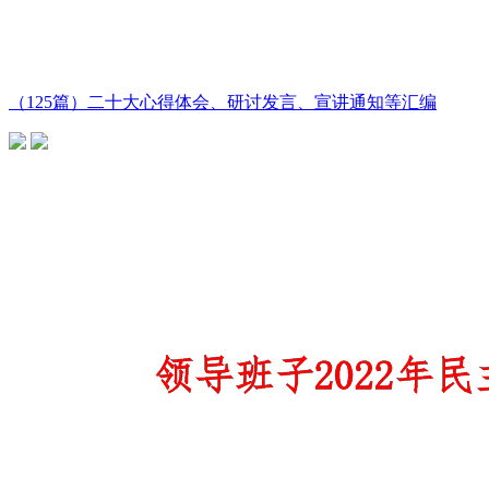
（125篇）二十大心得体会、研讨发言、宣讲通知等汇编