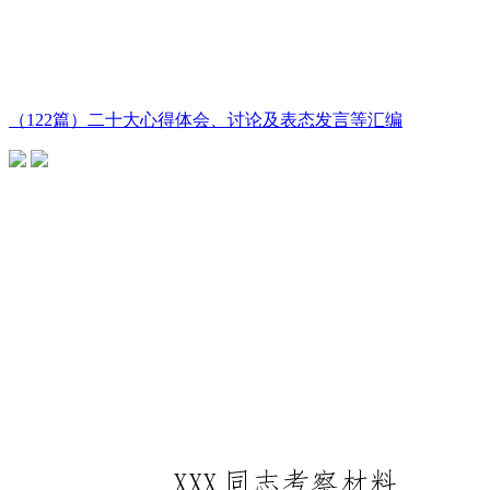
（122篇）二十大心得体会、讨论及表态发言等汇编