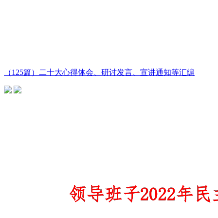
（125篇）二十大心得体会、研讨发言、宣讲通知等汇编