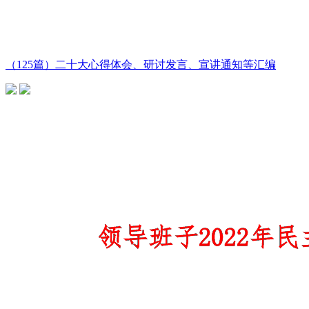
（125篇）二十大心得体会、研讨发言、宣讲通知等汇编