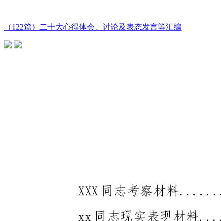
（122篇）二十大心得体会、讨论及表态发言等汇编