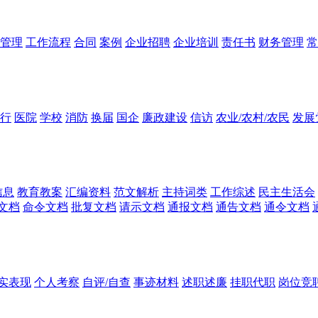
管理
工作流程
合同
案例
企业招聘
企业培训
责任书
财务管理
常
行
医院
学校
消防
换届
国企
廉政建设
信访
农业/农村/农民
发展
信息
教育教案
汇编资料
范文解析
主持词类
工作综述
民主生活会
文档
命令文档
批复文档
请示文档
通报文档
通告文档
通令文档
实表现
个人考察
自评/自查
事迹材料
述职述廉
挂职代职
岗位竞