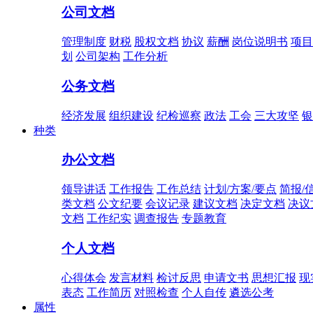
公司文档
管理制度
财税
股权文档
协议
薪酬
岗位说明书
项目
划
公司架构
工作分析
公务文档
经济发展
组织建设
纪检巡察
政法
工会
三大攻坚
银
种类
办公文档
领导讲话
工作报告
工作总结
计划/方案/要点
简报/
类文档
公文纪要
会议记录
建议文档
决定文档
决议
文档
工作纪实
调查报告
专题教育
个人文档
心得体会
发言材料
检讨反思
申请文书
思想汇报
现
表态
工作简历
对照检查
个人自传
遴选公考
属性