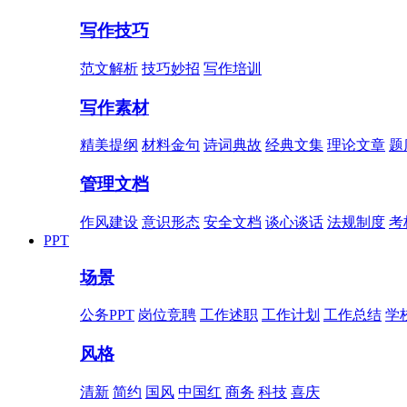
写作技巧
范文解析
技巧妙招
写作培训
写作素材
精美提纲
材料金句
诗词典故
经典文集
理论文章
题
管理文档
作风建设
意识形态
安全文档
谈心谈话
法规制度
考
PPT
场景
公务PPT
岗位竞聘
工作述职
工作计划
工作总结
学
风格
清新
简约
国风
中国红
商务
科技
喜庆