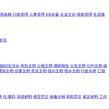
用表格
行政管理
人事管理
HR必备
企业文化
绩效管理
生涯规
党员
组织生活会
布告文档
公报文档
调研报告
公告文档
公约文档
函
通知文档
议案文档
意见文档
指示文档
指令文档
行政令类
汇报
聘
任/离职
演讲材料
感言范文
画像示例
辞职范文
鉴定材料
工作