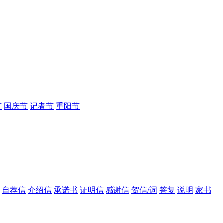
节
国庆节
记者节
重阳节
自荐信
介绍信
承诺书
证明信
感谢信
贺信/词
答复
说明
家书