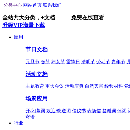
分类中心
网站首页
联系我们
全站共
大分类，
+
文档
免费在线查看
升级VIP海量下载
应用
节日文档
元旦节
春节
妇女节
雷锋日
清明节
劳动节
青年节
活动文档
主题教育
重大会议
活动庆典
自然灾害
经验材料
党
场景应用
开/闭幕词
欢迎/欢送词
倡仪书
表扬信
答谢词
悼词
寄语
行业