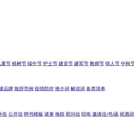
儿童节
植树节
端午节
护士节
建党节
建军节
教师节
情人节
中秋
建品牌
致辞范例
疫情防控
推介词
解说词
各类清单
讣告
公开信
聘书模板
请柬
挽联
慰问信
唁电
邀请信/书/函
祝酒词