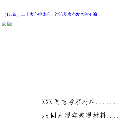
（122篇）二十大心得体会、讨论及表态发言等汇编