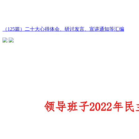
（125篇）二十大心得体会、研讨发言、宣讲通知等汇编