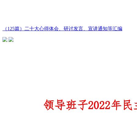
（125篇）二十大心得体会、研讨发言、宣讲通知等汇编