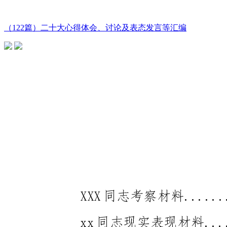
（122篇）二十大心得体会、讨论及表态发言等汇编