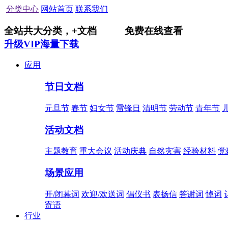
分类中心
网站首页
联系我们
全站共
大分类，
+
文档
免费在线查看
升级VIP海量下载
应用
节日文档
元旦节
春节
妇女节
雷锋日
清明节
劳动节
青年节
活动文档
主题教育
重大会议
活动庆典
自然灾害
经验材料
党
场景应用
开/闭幕词
欢迎/欢送词
倡仪书
表扬信
答谢词
悼词
寄语
行业