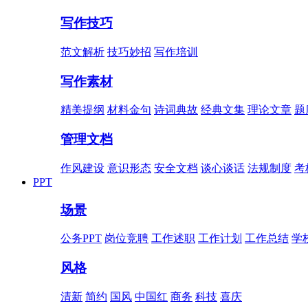
写作技巧
范文解析
技巧妙招
写作培训
写作素材
精美提纲
材料金句
诗词典故
经典文集
理论文章
题
管理文档
作风建设
意识形态
安全文档
谈心谈话
法规制度
考
PPT
场景
公务PPT
岗位竞聘
工作述职
工作计划
工作总结
学
风格
清新
简约
国风
中国红
商务
科技
喜庆