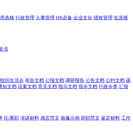
用表格
行政管理
人事管理
HR必备
企业文化
绩效管理
生涯规
党员
组织生活会
布告文档
公报文档
调研报告
公告文档
公约文档
函
通知文档
议案文档
意见文档
指示文档
指令文档
行政令类
汇报
聘
任/离职
演讲材料
感言范文
画像示例
辞职范文
鉴定材料
工作