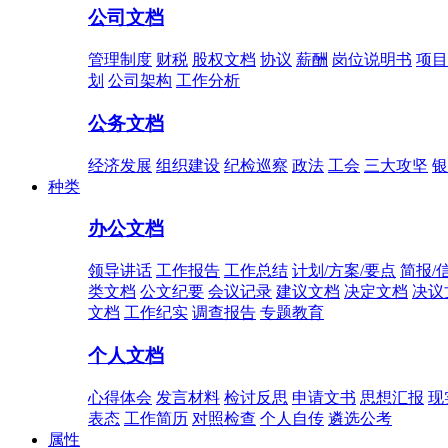
公司文档
管理制度
财税
股权文档
协议
薪酬
岗位说明书
项目
划
公司架构
工作分析
公务文档
经济发展
组织建设
纪检巡察
政法
工会
三大攻坚
银
种类
办公文档
领导讲话
工作报告
工作总结
计划/方案/要点
简报/
类文档
公文纪要
会议记录
建议文档
决定文档
决议
文档
工作纪实
调查报告
专题教育
个人文档
心得体会
发言材料
检讨反思
申请文书
思想汇报
现
表态
工作简历
对照检查
个人自传
遴选公考
属性