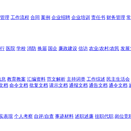
管理
工作流程
合同
案例
企业招聘
企业培训
责任书
财务管理
常
行
医院
学校
消防
换届
国企
廉政建设
信访
农业/农村/农民
发展
信息
教育教案
汇编资料
范文解析
主持词类
工作综述
民主生活会
文档
命令文档
批复文档
请示文档
通报文档
通告文档
通令文档
实表现
个人考察
自评/自查
事迹材料
述职述廉
挂职代职
岗位竞