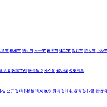
儿童节
植树节
端午节
护士节
建党节
建军节
教师节
情人节
中秋
建品牌
致辞范例
疫情防控
推介词
解说词
各类清单
讣告
公开信
聘书模板
请柬
挽联
慰问信
唁电
邀请信/书/函
祝酒词