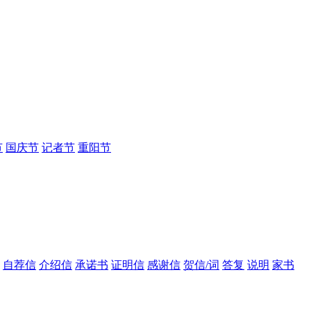
节
国庆节
记者节
重阳节
自荐信
介绍信
承诺书
证明信
感谢信
贺信/词
答复
说明
家书