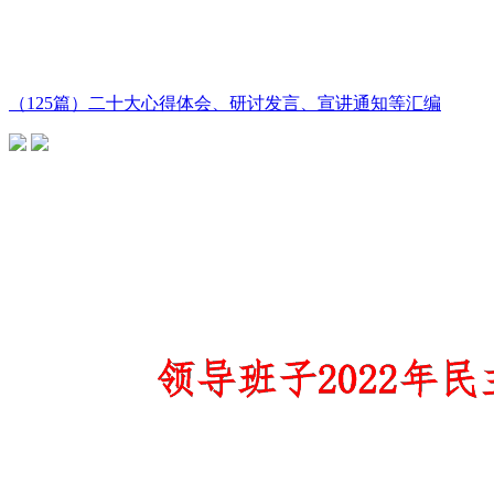
（125篇）二十大心得体会、研讨发言、宣讲通知等汇编