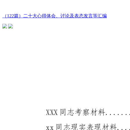
（122篇）二十大心得体会、讨论及表态发言等汇编