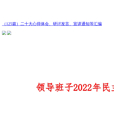
（125篇）二十大心得体会、研讨发言、宣讲通知等汇编