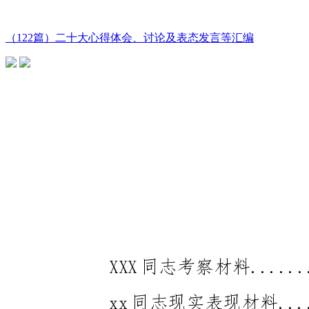
（122篇）二十大心得体会、讨论及表态发言等汇编