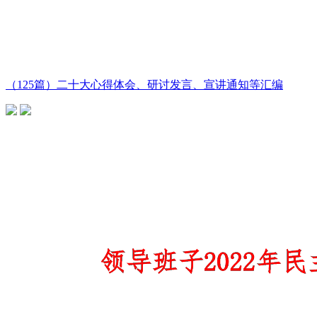
（125篇）二十大心得体会、研讨发言、宣讲通知等汇编