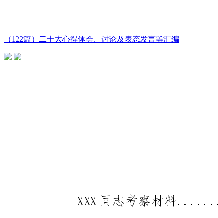
（122篇）二十大心得体会、讨论及表态发言等汇编