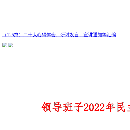
（125篇）二十大心得体会、研讨发言、宣讲通知等汇编