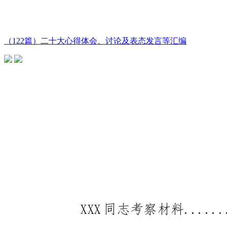
（122篇）二十大心得体会、讨论及表态发言等汇编