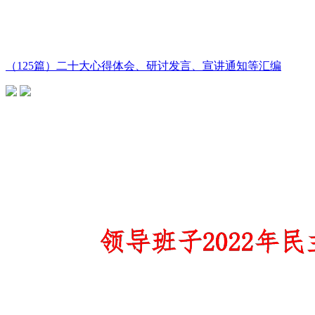
（125篇）二十大心得体会、研讨发言、宣讲通知等汇编