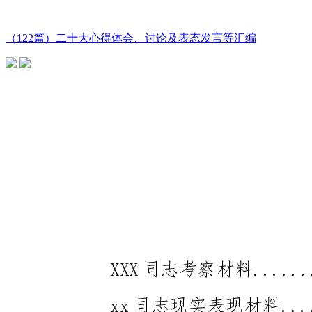
（122篇）二十大心得体会、讨论及表态发言等汇编