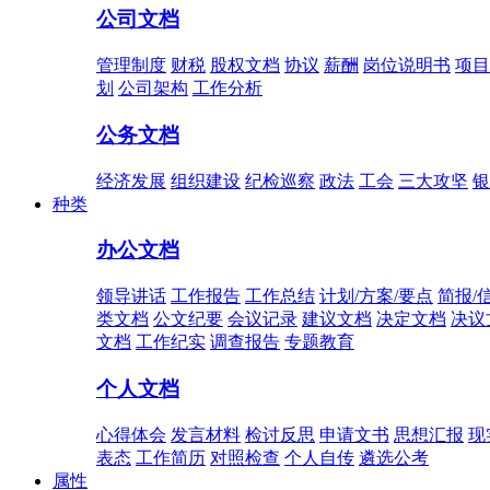
公司文档
管理制度
财税
股权文档
协议
薪酬
岗位说明书
项目
划
公司架构
工作分析
公务文档
经济发展
组织建设
纪检巡察
政法
工会
三大攻坚
银
种类
办公文档
领导讲话
工作报告
工作总结
计划/方案/要点
简报/
类文档
公文纪要
会议记录
建议文档
决定文档
决议
文档
工作纪实
调查报告
专题教育
个人文档
心得体会
发言材料
检讨反思
申请文书
思想汇报
现
表态
工作简历
对照检查
个人自传
遴选公考
属性