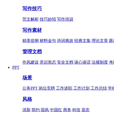
写作技巧
范文解析
技巧妙招
写作培训
写作素材
精美提纲
材料金句
诗词典故
经典文集
理论文章
题
管理文档
作风建设
意识形态
安全文档
谈心谈话
法规制度
考
PPT
场景
公务PPT
岗位竞聘
工作述职
工作计划
工作总结
学
风格
清新
简约
国风
中国红
商务
科技
喜庆