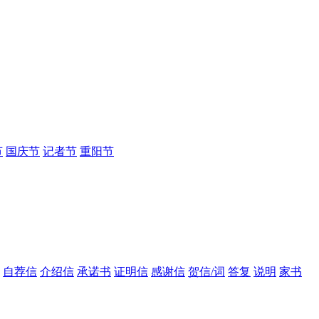
节
国庆节
记者节
重阳节
自荐信
介绍信
承诺书
证明信
感谢信
贺信/词
答复
说明
家书