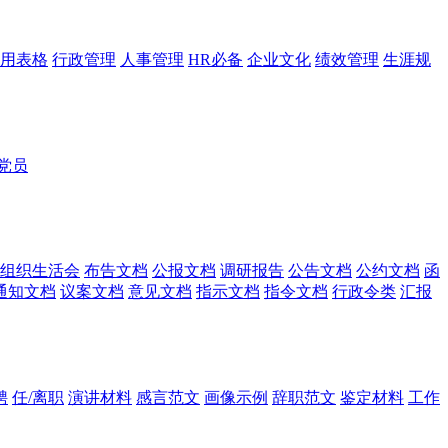
用表格
行政管理
人事管理
HR必备
企业文化
绩效管理
生涯规
党员
组织生活会
布告文档
公报文档
调研报告
公告文档
公约文档
函
通知文档
议案文档
意见文档
指示文档
指令文档
行政令类
汇报
聘
任/离职
演讲材料
感言范文
画像示例
辞职范文
鉴定材料
工作