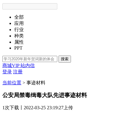
全部
应用
行业
种类
属性
PPT
搜索
商城VIP
站内信
登录
注册
当前位置
>
事迹材料
公安局禁毒缉毒大队先进事迹材料
1次
下载
丨2022-03-25 23:19:27上传