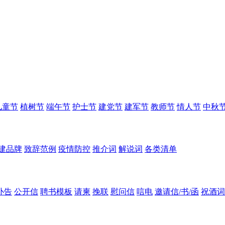
儿童节
植树节
端午节
护士节
建党节
建军节
教师节
情人节
中秋
建品牌
致辞范例
疫情防控
推介词
解说词
各类清单
讣告
公开信
聘书模板
请柬
挽联
慰问信
唁电
邀请信/书/函
祝酒词