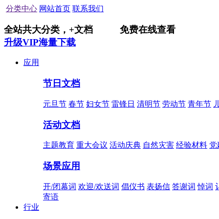
分类中心
网站首页
联系我们
全站共
大分类，
+
文档
免费在线查看
升级VIP海量下载
应用
节日文档
元旦节
春节
妇女节
雷锋日
清明节
劳动节
青年节
活动文档
主题教育
重大会议
活动庆典
自然灾害
经验材料
党
场景应用
开/闭幕词
欢迎/欢送词
倡仪书
表扬信
答谢词
悼词
寄语
行业