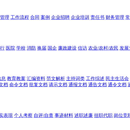
管理
工作流程
合同
案例
企业招聘
企业培训
责任书
财务管理
常
行
医院
学校
消防
换届
国企
廉政建设
信访
农业/农村/农民
发展
信息
教育教案
汇编资料
范文解析
主持词类
工作综述
民主生活会
文档
命令文档
批复文档
请示文档
通报文档
通告文档
通令文档
实表现
个人考察
自评/自查
事迹材料
述职述廉
挂职代职
岗位竞