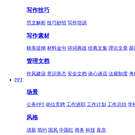
写作技巧
范文解析
技巧妙招
写作培训
写作素材
精美提纲
材料金句
诗词典故
经典文集
理论文章
题
管理文档
作风建设
意识形态
安全文档
谈心谈话
法规制度
考
PPT
场景
公务PPT
岗位竞聘
工作述职
工作计划
工作总结
学
风格
清新
简约
国风
中国红
商务
科技
喜庆