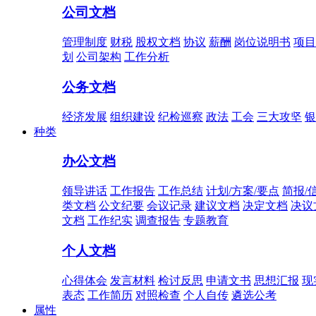
公司文档
管理制度
财税
股权文档
协议
薪酬
岗位说明书
项目
划
公司架构
工作分析
公务文档
经济发展
组织建设
纪检巡察
政法
工会
三大攻坚
银
种类
办公文档
领导讲话
工作报告
工作总结
计划/方案/要点
简报/
类文档
公文纪要
会议记录
建议文档
决定文档
决议
文档
工作纪实
调查报告
专题教育
个人文档
心得体会
发言材料
检讨反思
申请文书
思想汇报
现
表态
工作简历
对照检查
个人自传
遴选公考
属性