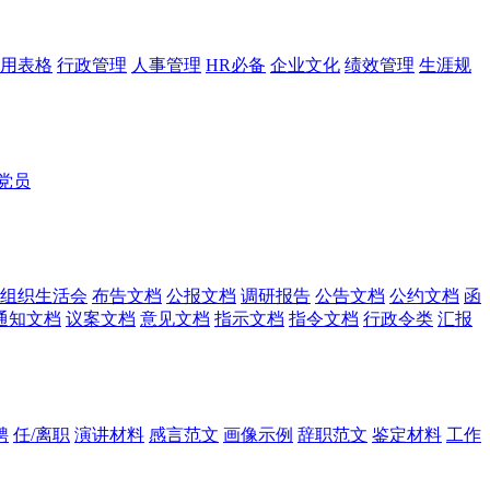
用表格
行政管理
人事管理
HR必备
企业文化
绩效管理
生涯规
党员
组织生活会
布告文档
公报文档
调研报告
公告文档
公约文档
函
通知文档
议案文档
意见文档
指示文档
指令文档
行政令类
汇报
聘
任/离职
演讲材料
感言范文
画像示例
辞职范文
鉴定材料
工作