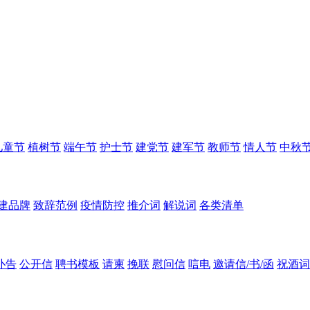
儿童节
植树节
端午节
护士节
建党节
建军节
教师节
情人节
中秋
建品牌
致辞范例
疫情防控
推介词
解说词
各类清单
讣告
公开信
聘书模板
请柬
挽联
慰问信
唁电
邀请信/书/函
祝酒词