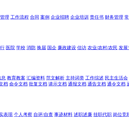
管理
工作流程
合同
案例
企业招聘
企业培训
责任书
财务管理
常
行
医院
学校
消防
换届
国企
廉政建设
信访
农业/农村/农民
发展
信息
教育教案
汇编资料
范文解析
主持词类
工作综述
民主生活会
文档
命令文档
批复文档
请示文档
通报文档
通告文档
通令文档
实表现
个人考察
自评/自查
事迹材料
述职述廉
挂职代职
岗位竞