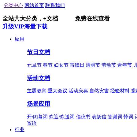
分类中心
网站首页
联系我们
全站共
大分类，
+
文档
免费在线查看
升级VIP海量下载
应用
节日文档
元旦节
春节
妇女节
雷锋日
清明节
劳动节
青年节
活动文档
主题教育
重大会议
活动庆典
自然灾害
经验材料
党
场景应用
开/闭幕词
欢迎/欢送词
倡仪书
表扬信
答谢词
悼词
寄语
行业