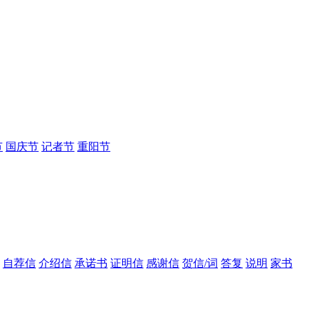
节
国庆节
记者节
重阳节
自荐信
介绍信
承诺书
证明信
感谢信
贺信/词
答复
说明
家书