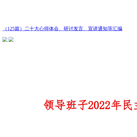
（125篇）二十大心得体会、研讨发言、宣讲通知等汇编