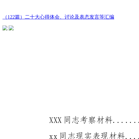
（122篇）二十大心得体会、讨论及表态发言等汇编