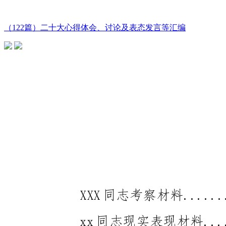
（122篇）二十大心得体会、讨论及表态发言等汇编