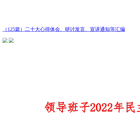
（125篇）二十大心得体会、研讨发言、宣讲通知等汇编