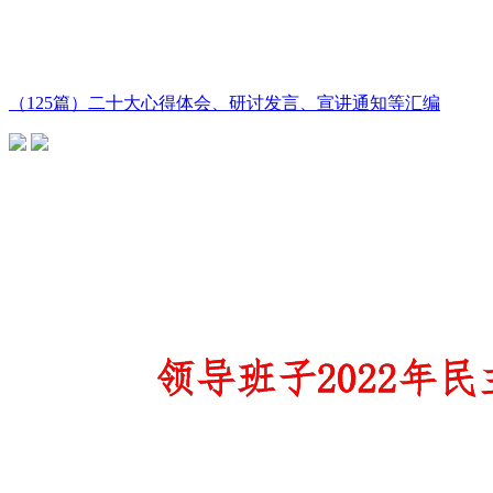
（125篇）二十大心得体会、研讨发言、宣讲通知等汇编