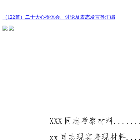
（122篇）二十大心得体会、讨论及表态发言等汇编