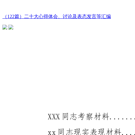
（122篇）二十大心得体会、讨论及表态发言等汇编