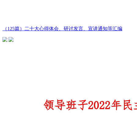
（125篇）二十大心得体会、研讨发言、宣讲通知等汇编